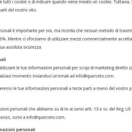
re tutti i cookie o di indicare quando viene inviato un cookie. Tuttavia
arti del nostro sito.
ersonali è importante per noi, ma ricorda che nessun metodo di trasm
100%. Mentre ci sforziamo di utilizzare mezzi commercialmente accettab
ua assoluta sicurezza.
ali
lizzare le tue informazioni personali per scopi di marketing diretto (
ualsiasi momento inviandoci un'email ad
info@querceto.com
.
eremo le tue informazioni personali a terze parti a meno del vostro 
azioni personali che abbiamo su di te ai sensi artt. 13 e ss. del Reg. 
sesso, scrivi a
info@querceto.com
.
rmazioni personali