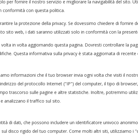
o per fornire il nostro servizio e migliorare la navigabilità del sito. Uti
 in conformità con questa politica.
rantire la protezione della privacy. Se dovessimo chiedere di fornire 
to sito web, i dati saranno utilizzati solo in conformità con la present
lta in volta aggiornando questa pagina. Dovresti controllare la pagina
ifiche. Questa informativa sulla privacy è stata aggiornata di recente
mo informazioni che il tuo browser invia ogni volta che visiti il nostro 
ndirizzo del protocollo Internet ("IP") del computer, il tipo di browser
l tempo trascorso sulle pagine e altre statistiche. Inoltre, potremmo util
analizzano il traffico sul sito.
tità di dati, che possono includere un identificatore univoco anonimo.
l disco rigido del tuo computer. Come molti altri siti, utilizziamo i "