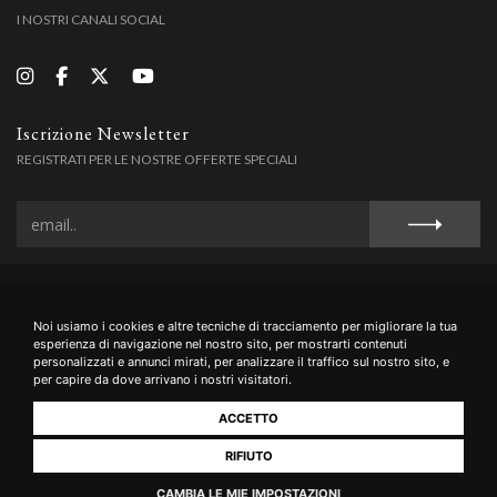
I NOSTRI CANALI SOCIAL
Iscrizione Newsletter
REGISTRATI PER LE NOSTRE OFFERTE SPECIALI
Privacy Policy
Cookie Policy
Termini e Condizioni
Spedizioni
Noi usiamo i cookies e altre tecniche di tracciamento per migliorare la tua
esperienza di navigazione nel nostro sito, per mostrarti contenuti
personalizzati e annunci mirati, per analizzare il traffico sul nostro sito, e
per capire da dove arrivano i nostri visitatori.
Querceto di Castellina di Jacopo Di Battista & C. Sas Soc. Agr. - Loc.
ACCETTO
Querceto, 9 - 53011 Castellina in Chianti (SI) ITALIA - Tel. +39 0577 733590
- info@querceto.com - P.IVA 01072500521
RIFIUTO
CAMBIA LE MIE IMPOSTAZIONI